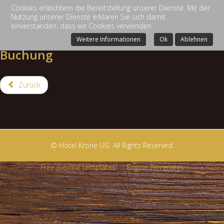
Cookies erleichtern die Bereitstellung unserer Dienste. Mit der
Nutzung unserer Dienste erklären Sie sich damit
einverstanden, dass wir Cookies verwenden.
Weitere Informationen
Ok
Ablehnen
Buchung
Zurück
© Hotel Krone UG. All Rights Reserved.
Free Joomla! templates
by
Engine Templates