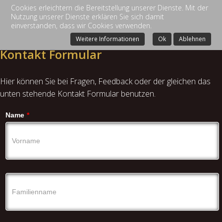
Cookies erleichtern die Bereitstellung unserer Dienste. Mit der
Nutzung unserer Dienste erklären Sie sich damit
einverstanden, dass wir Cookies verwenden.
Weitere Informationen
Ok
Ablehnen
Kontakt Formular
Hier können Sie bei Fragen, Feedback oder der gleichen das
unten stehende Kontakt Formular benutzen.
Name
*